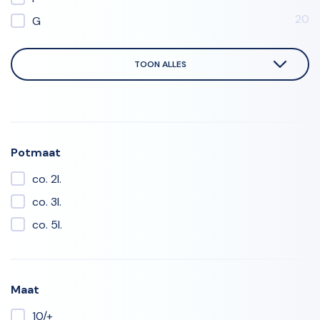
20
G
TOON ALLES
Potmaat
co. 2l.
co. 3l.
co. 5l.
Maat
10/+