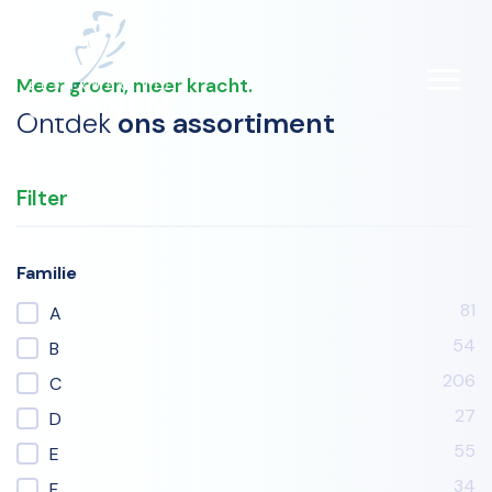
ONS ASSORTIMENT
Meer groen, meer kracht.
DOWNLOAD LIJST (PDF)
Ontdek
ons assortiment
Filter
Familie
81
A
54
B
206
C
27
D
55
E
34
F