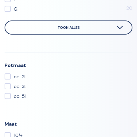
20
G
TOON ALLES
Potmaat
co. 2l.
co. 3l.
co. 5l.
Maat
10/+