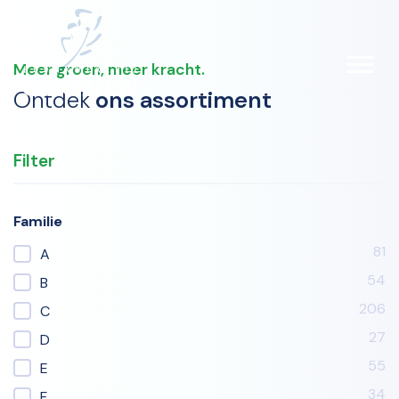
ONS ASSORTIMENT
Meer groen, meer kracht.
DOWNLOAD LIJST (PDF)
Ontdek
ons assortiment
Filter
Familie
81
A
54
B
206
C
27
D
55
E
34
F